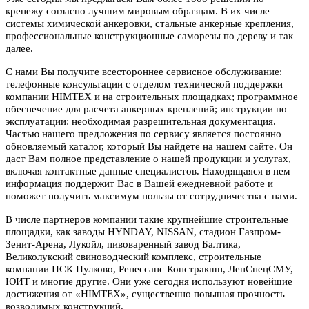
крепежу согласно лучшим мировым образцам. В их числе
системы химической анкеровки, стальные анкерные крепления,
профессиональные конструкционные саморезы по дереву и так
далее.
С нами Вы получите всестороннее сервисное обслуживание:
телефонные консультации с отделом технической поддержки
компании HIMTEX и на строительных площадках; программное
обеспечение для расчета анкерных креплений; инструкции по
эксплуатации: необходимая разрешительная документация.
Частью нашего предложения по сервису является постоянно
обновляемый каталог, который Вы найдете на нашем сайте. Он
даст Вам полное представление о нашей продукции и услугах,
включая контактные данные специалистов. Находящаяся в нем
информация поддержит Вас в Вашей ежедневной работе и
поможет получить максимум пользы от сотрудничества с нами.
В числе партнеров компании такие крупнейшие строительные
площадки, как заводы HYNDAY, NISSAN, стадион Газпром-
Зенит-Арена, Лукойл, пивоваренный завод Балтика,
Великолукский свиноводческий комплекс, строительные
компании ПСК Пулково, Ренессанс Констракшн, ЛенСпецСМУ,
ЮИТ и многие другие. Они уже сегодня используют новейшие
достижения от «HIMTEX», существенно повышая прочность
возводимых конструкций.