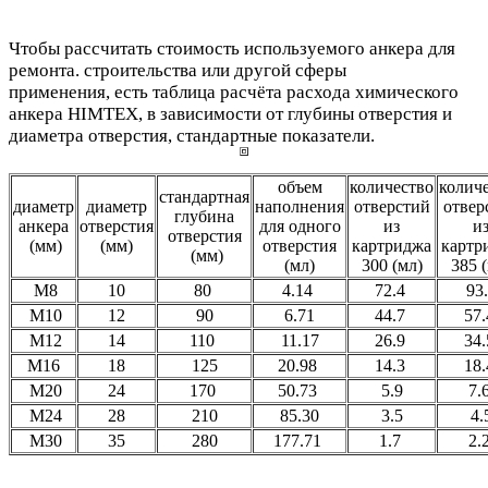
Чтобы рассчитать стоимость используемого анкера для
ремонта. строительства или другой сферы
применения, есть таблица расчёта расхода химического
анкера HIMTEX, в зависимости от глубины отверстия и
диаметра отверстия, стандартные показатели.
объем
количество
колич
стандартная
диаметр
диаметр
наполнения
отверстий
отвер
глубина
анкера
отверстия
для одного
из
и
отверстия
(мм)
(мм)
отверстия
картриджа
картр
(мм)
(мл)
300 (мл)
385 
М8
10
80
4.14
72.4
93
М10
12
90
6.71
44.7
57
М12
14
110
11.17
26.9
34
М16
18
125
20.98
14.3
18
М20
24
170
50.73
5.9
7.
M24
28
210
85.30
3.5
4.
М30
35
280
177.71
1.7
2.